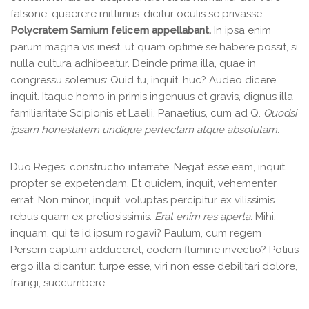
falsone, quaerere mittimus-dicitur oculis se privasse;
Polycratem Samium felicem appellabant.
In ipsa enim
parum magna vis inest, ut quam optime se habere possit, si
nulla cultura adhibeatur. Deinde prima illa, quae in
congressu solemus: Quid tu, inquit, huc? Audeo dicere,
inquit. Itaque homo in primis ingenuus et gravis, dignus illa
familiaritate Scipionis et Laelii, Panaetius, cum ad Q.
Quodsi
ipsam honestatem undique pertectam atque absolutam.
Duo Reges: constructio interrete. Negat esse eam, inquit,
propter se expetendam. Et quidem, inquit, vehementer
errat; Non minor, inquit, voluptas percipitur ex vilissimis
rebus quam ex pretiosissimis.
Erat enim res aperta.
Mihi,
inquam, qui te id ipsum rogavi? Paulum, cum regem
Persem captum adduceret, eodem flumine invectio? Potius
ergo illa dicantur: turpe esse, viri non esse debilitari dolore,
frangi, succumbere.